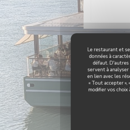
Infos
Le restaurant et se
données à caractèr
défaut. D'autres
Cuisine d'été, P
servent à analyser 
Type 
en lien avec les ré
Brasserie et li
« Tout accepter »,
restau
modifier vos choix
Climatisation, Privat
mobilité ré
Moyen
Chèques Vacances, Ti