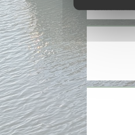
American 
Eurocard/Mastercard,