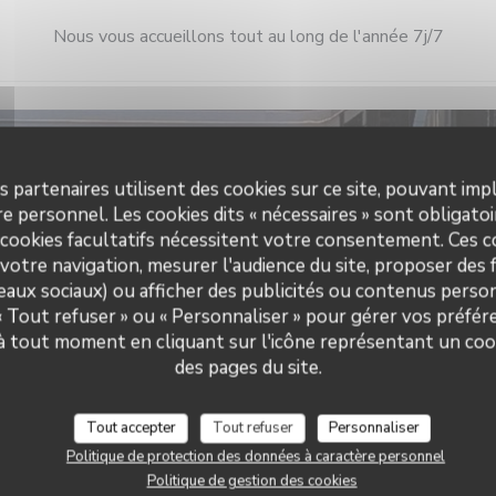
Nous vous accueillons tout au long de l'année 7j/7
 pratiques
Horai
s partenaires utilisent des cookies sur ce site, pouvant impl
e personnel. Les cookies dits « nécessaires » sont obligatoir
Cuisine
Lun
-
Ven
 cookies facultatifs nécessitent votre consentement. Ces co
roduits frais, Fait maison
votre navigation, mesurer l'audience du site, proposer des f
de restaurant
seaux sociaux) ou afficher des publicités ou contenus person
Sam
-
Dim
eu d'événements, Péniche
 « Tout refuser » ou « Personnaliser » pour gérer vos préfé
Restaurant Modulo
rant, Brasserie
 à tout moment en cliquant sur l'icône représentant un coo
des pages du site.
Services
isation, Accès aux personnes à
duite, Terrasse, Wifi
Tout accepter
Tout refuser
Personnaliser
Politique de protection des données à caractère personnel
s de paiement
Politique de gestion des cookies
tres restaurant, Carte Bleue,