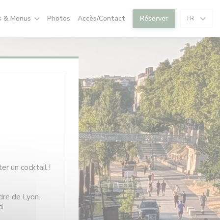
s & Menus
Photos
Accès/Contact
Réserver
FR
er un cocktail !
dre de Lyon.
d