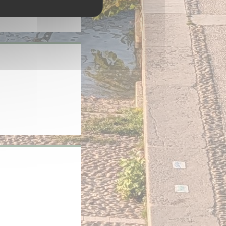
velle fenêtre))
tre))
le fenêtre))