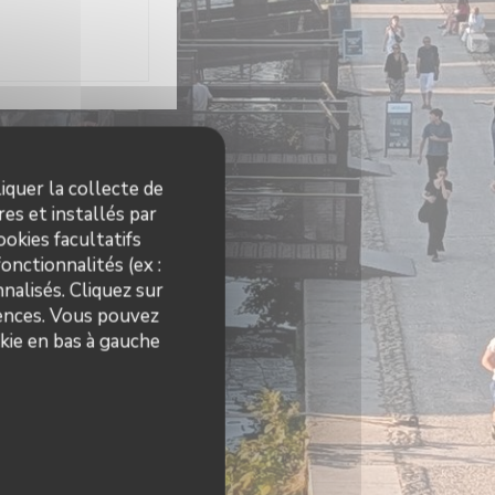
res
iquer la collecte de
es et installés par
10h00 - 01h00
okies facultatifs
onctionnalités (ex :
nalisés. Cliquez sur
09h00 - 01h00
rences. Vous pouvez
kie en bas à gauche