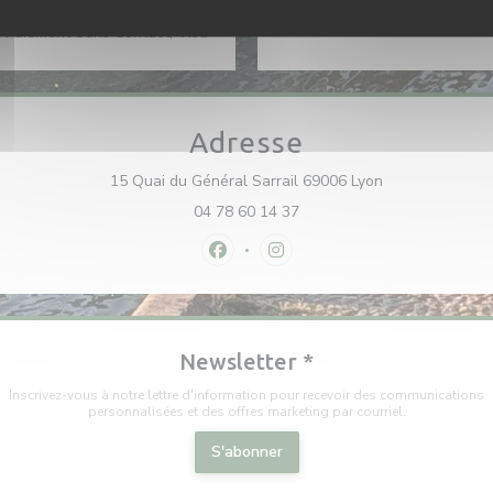
Express, Apple Pay,
 Paiement Sans Contact, Visa
Adresse
((ouvre une nou
15 Quai du Général Sarrail 69006 Lyon
04 78 60 14 37
Facebook ((ouvre une nouvelle fenê
Instagram ((ouvre une nouvel
Newsletter
*
Inscrivez-vous à notre lettre d'information pour recevoir des communications
personnalisées et des offres marketing par courriel.
S'abonner