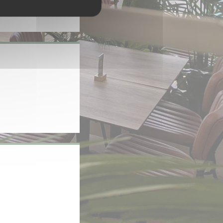
velle fenêtre))
tre))
le fenêtre))