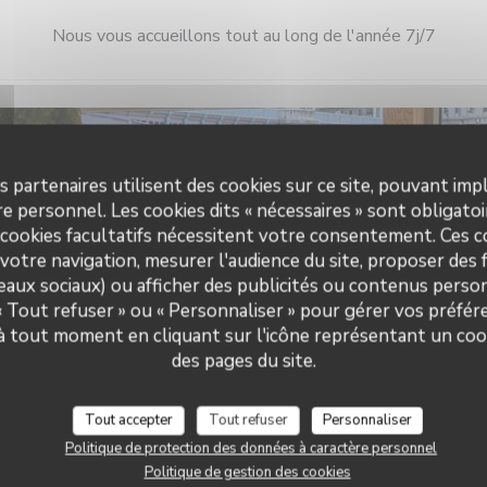
Nous vous accueillons tout au long de l'année 7j/7
 pratiques
Horai
s partenaires utilisent des cookies sur ce site, pouvant impl
e personnel. Les cookies dits « nécessaires » sont obligatoir
Cuisine
Lun
-
Ven
 cookies facultatifs nécessitent votre consentement. Ces co
roduits frais, Fait maison
votre navigation, mesurer l'audience du site, proposer des f
de restaurant
seaux sociaux) ou afficher des publicités ou contenus person
Sam
-
Dim
eu d'événements, Péniche
 « Tout refuser » ou « Personnaliser » pour gérer vos préfé
Restaurant Modulo
rant, Brasserie
 à tout moment en cliquant sur l'icône représentant un coo
des pages du site.
Services
isation, Accès aux personnes à
duite, Terrasse, Wifi
Tout accepter
Tout refuser
Personnaliser
Politique de protection des données à caractère personnel
s de paiement
Politique de gestion des cookies
tres restaurant, Carte Bleue,