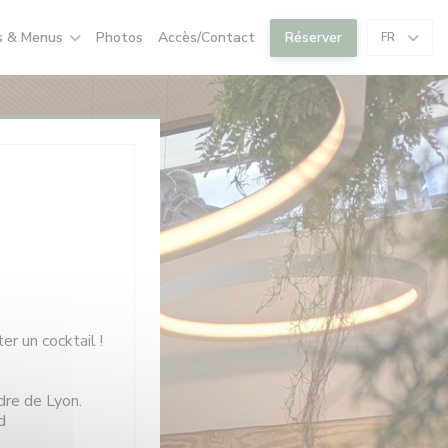
s & Menus
Photos
Accès/Contact
Réserver
FR
er un cocktail !
dre de Lyon.
d