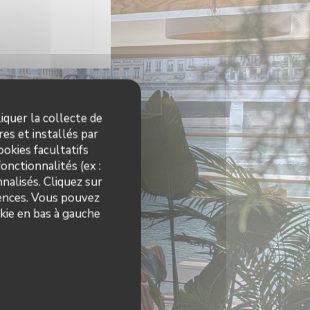
res
iquer la collecte de
es et installés par
10h00 - 01h00
okies facultatifs
onctionnalités (ex :
nalisés. Cliquez sur
09h00 - 01h00
rences. Vous pouvez
kie en bas à gauche