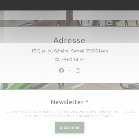
Express, Apple Pay,
 Paiement Sans Contact, Visa
Adresse
((ouvre une nou
15 Quai du Général Sarrail 69006 Lyon
04 78 60 14 37
Facebook ((ouvre une nouvelle fenê
Instagram ((ouvre une nouvel
Newsletter
*
Inscrivez-vous à notre lettre d'information pour recevoir des communications
personnalisées et des offres marketing par courriel.
S'abonner