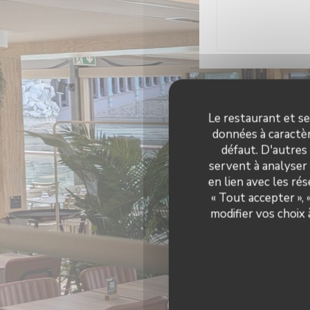
Infos
Le restaurant et se
données à caractèr
défaut. D'autres
Cuisine d'été, P
servent à analyser 
Type 
en lien avec les ré
Brasserie et li
« Tout accepter »,
restau
modifier vos choix
Climatisation, Privat
mobilité ré
Moyen
Chèques Vacances, Ti