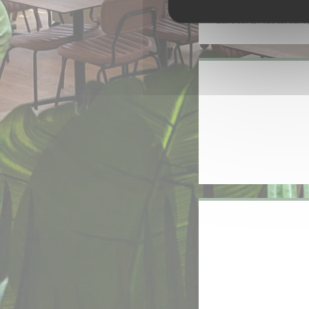
American 
Eurocard/Mastercard,