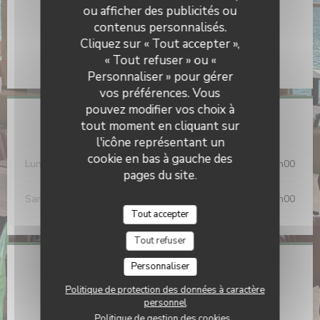
ou afficher des publicités ou
Moyens de paiement
contenus personnalisés.
Restaurant Modulo
Chèques Vacances, Titres restaurant, Carte Bleue,
Cliquez sur « Tout accepter »,
American Express, Apple Pay, Eurocard/Mastercard,
« Tout refuser » ou «
Paiement Sans Contact, Visa
Personnaliser » pour gérer
vos préférences. Vous
pouvez modifier vos choix à
tout moment en cliquant sur
Horaires
l'icône représentant un
cookie en bas à gauche des
Lun
-
Ven
10h00 - 01h00
pages du site.
Sam
-
Dim
09h00 - 01h00
Tout accepter
Tout refuser
Personnaliser
Adresse
Politique de protection des données à caractère
((ouvre une nou
15 Quai du Général Sarrail 69006 Lyon
personnel
Politique de gestion des cookies
04 78 60 14 37