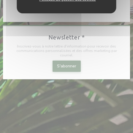
Facebook ((ouvre une nouvelle fenê
Instagram ((ouvre une nouvel
Newsletter
*
Inscrivez-vous à notre lettre d'information pour recevoir des
communications personnalisées et des offres marketing par
courriel.
S'abonner