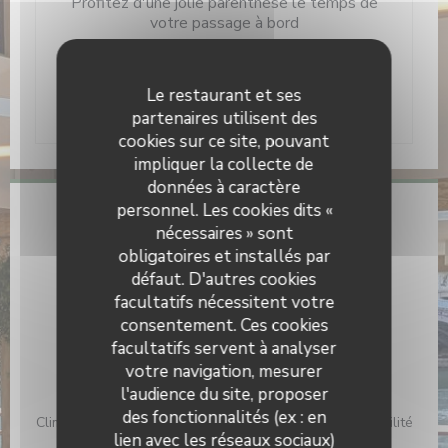
Profitez d'une jolie parenthèse le temps de
votre passage à bord
Nous vous accueillons tout au long de
Le restaurant et ses
l'année 7j/7
partenaires utilisent des
cookies sur ce site, pouvant
impliquer la collecte de
données à caractère
personnel. Les cookies dits «
Infos pratiques
nécessaires » sont
obligatoires et installés par
Cuisine
défaut. D'autres cookies
Cuisine d'été, Produits frais, Fait maison
facultatifs nécessitent votre
Type de restaurant
consentement. Ces cookies
Brasserie et lieu d'événements, Péniche restaurant,
facultatifs servent à analyser
Brasserie
votre navigation, mesurer
l'audience du site, proposer
Services
des fonctionnalités (ex : en
Climatisation, Privatisation, Accès aux personnes à mobilité
lien avec les réseaux sociaux)
réduite, Terrasse, Wifi