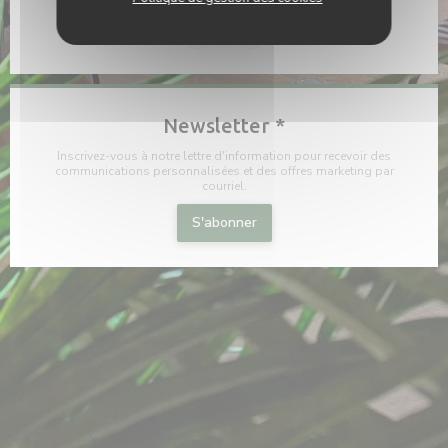
Facebook ((ouvre une nouvelle fenê
Instagram ((ouvre une nouvel
Newsletter
*
Inscrivez-vous à notre lettre d'information pour recevoir des
communications personnalisées et des offres marketing par
courriel.
S'abonner