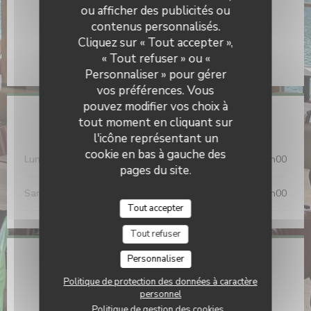
ou afficher des publicités ou
Moyens de paiement
contenus personnalisés.
Restaurant Modulo
Chèques Vacances, Titres restaurant, Carte Bleue,
Cliquez sur « Tout accepter »,
American Express, Apple Pay, Eurocard/Mastercard,
« Tout refuser » ou «
Paiement Sans Contact, Visa
Personnaliser » pour gérer
vos préférences. Vous
pouvez modifier vos choix à
tout moment en cliquant sur
Horaires
l'icône représentant un
cookie en bas à gauche des
Lun
-
Ven
10h00 - 01h00
pages du site.
Sam
-
Dim
09h00 - 01h00
Tout accepter
Tout refuser
Personnaliser
Adresse
Politique de protection des données à caractère
((ouvre une nou
15 Quai du Général Sarrail 69006 Lyon
personnel
Politique de gestion des cookies
04 78 60 14 37