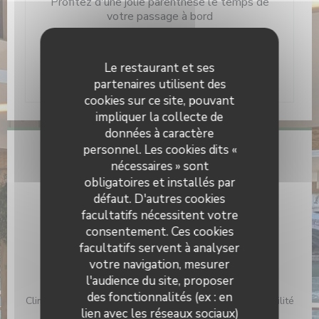
Profitez d'une jolie parenthèse le temps de
votre passage à bord
Nous vous accueillons tout au long de
Le restaurant et ses
l'année 7j/7
partenaires utilisent des
cookies sur ce site, pouvant
impliquer la collecte de
données à caractère
personnel. Les cookies dits «
Infos pratiques
nécessaires » sont
obligatoires et installés par
Cuisine
défaut. D'autres cookies
Cuisine d'été, Produits frais, Fait maison
facultatifs nécessitent votre
Type de restaurant
consentement. Ces cookies
Brasserie et lieu d'événements, Péniche restaurant,
facultatifs servent à analyser
Brasserie
votre navigation, mesurer
l'audience du site, proposer
Services
des fonctionnalités (ex : en
Climatisation, Privatisation, Accès aux personnes à mobilité
lien avec les réseaux sociaux)
réduite, Terrasse, Wifi