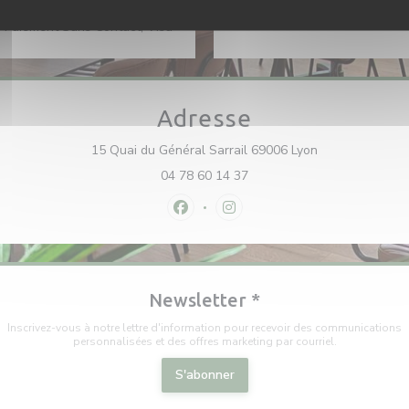
Express, Apple Pay,
 Paiement Sans Contact, Visa
Adresse
((ouvre une nou
15 Quai du Général Sarrail 69006 Lyon
04 78 60 14 37
Facebook ((ouvre une nouvelle fenê
Instagram ((ouvre une nouvel
Newsletter
*
Inscrivez-vous à notre lettre d'information pour recevoir des communications
personnalisées et des offres marketing par courriel.
S'abonner