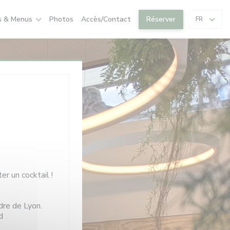
s & Menus
Photos
Accès/Contact
Réserver
FR
er un cocktail !
dre de Lyon.
d