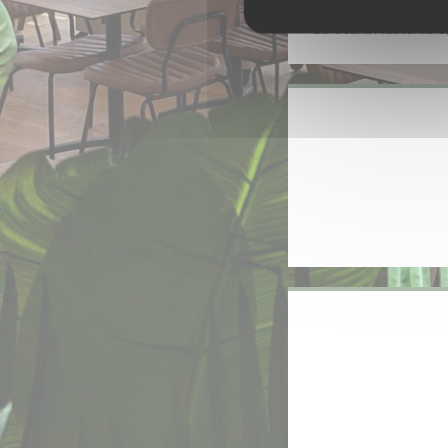
American 
Eurocard/Mastercard,