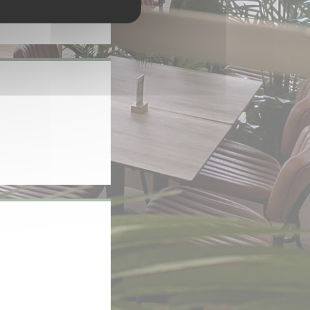
velle fenêtre))
tre))
le fenêtre))