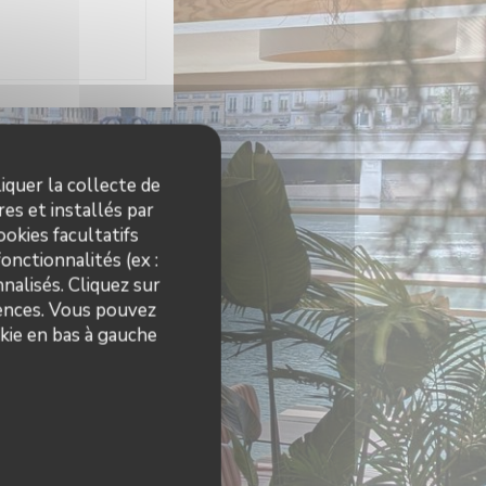
res
iquer la collecte de
es et installés par
10h00 - 01h00
okies facultatifs
onctionnalités (ex :
nalisés. Cliquez sur
09h00 - 01h00
rences. Vous pouvez
kie en bas à gauche