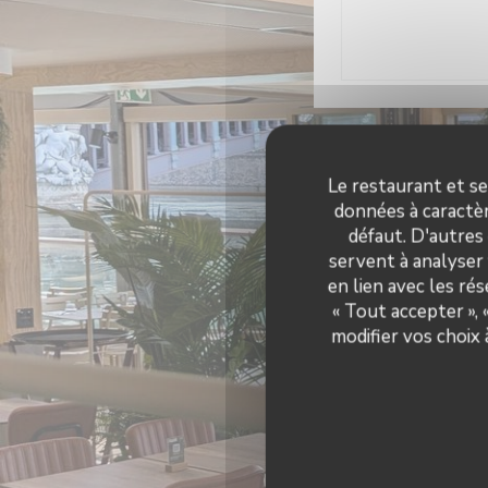
Infos
Le restaurant et se
données à caractèr
défaut. D'autres
Cuisine d'été, P
servent à analyser 
Type 
en lien avec les ré
Brasserie et li
« Tout accepter »,
restau
modifier vos choix
Climatisation, Privat
mobilité ré
Moyen
Chèques Vacances, Ti