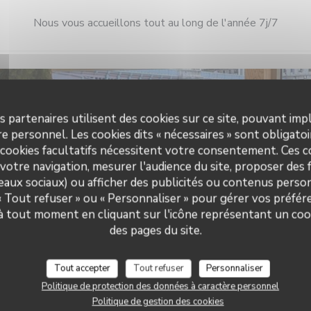
Nous vous accueillons tout au long de l'année 7j/7
 pratiques
Horai
s partenaires utilisent des cookies sur ce site, pouvant impl
e personnel. Les cookies dits « nécessaires » sont obligatoir
Cuisine
Lun
-
Ven
 cookies facultatifs nécessitent votre consentement. Ces co
roduits frais, Fait maison
votre navigation, mesurer l'audience du site, proposer des f
de restaurant
seaux sociaux) ou afficher des publicités ou contenus person
Sam
-
Dim
eu d'événements, Péniche
 « Tout refuser » ou « Personnaliser » pour gérer vos préfé
Restaurant Modulo
rant, Brasserie
 à tout moment en cliquant sur l'icône représentant un coo
des pages du site.
Services
isation, Accès aux personnes à
duite, Terrasse, Wifi
Tout accepter
Tout refuser
Personnaliser
Politique de protection des données à caractère personnel
s de paiement
Politique de gestion des cookies
tres restaurant, Carte Bleue,