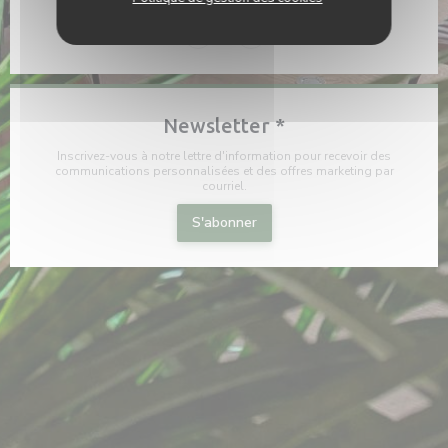
Facebook ((ouvre une nouvelle fenê
Instagram ((ouvre une nouvel
Newsletter
*
Inscrivez-vous à notre lettre d'information pour recevoir des
communications personnalisées et des offres marketing par
courriel.
S'abonner