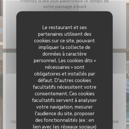
Profitez d'une jolie parenthèse le temps de
votre passage à bord
Nous vous accueillons tout au long de
Le restaurant et ses
l'année 7j/7
partenaires utilisent des
cookies sur ce site, pouvant
impliquer la collecte de
données à caractère
personnel. Les cookies dits «
Infos pratiques
nécessaires » sont
obligatoires et installés par
Cuisine
défaut. D'autres cookies
Cuisine d'été, Produits frais, Fait maison
facultatifs nécessitent votre
Type de restaurant
consentement. Ces cookies
Brasserie et lieu d'événements, Péniche restaurant,
facultatifs servent à analyser
Brasserie
votre navigation, mesurer
l'audience du site, proposer
Services
des fonctionnalités (ex : en
Climatisation, Privatisation, Accès aux personnes à mobilité
lien avec les réseaux sociaux)
réduite, Terrasse, Wifi