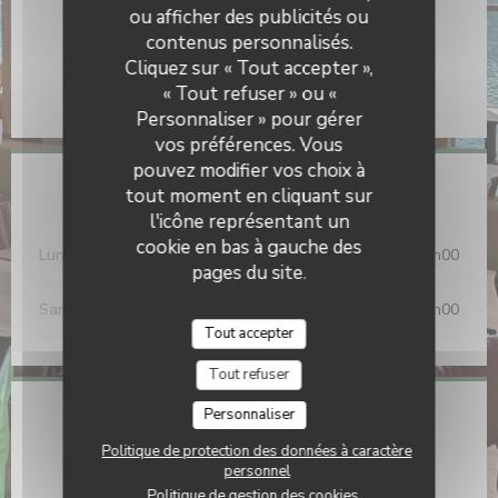
ou afficher des publicités ou
Moyens de paiement
contenus personnalisés.
Restaurant Modulo
Chèques Vacances, Titres restaurant, Carte Bleue,
Cliquez sur « Tout accepter »,
American Express, Apple Pay, Eurocard/Mastercard,
« Tout refuser » ou «
Paiement Sans Contact, Visa
Personnaliser » pour gérer
vos préférences. Vous
pouvez modifier vos choix à
tout moment en cliquant sur
Horaires
l'icône représentant un
cookie en bas à gauche des
Lun
-
Ven
10h00 - 01h00
pages du site.
Sam
-
Dim
09h00 - 01h00
Tout accepter
Tout refuser
Personnaliser
Adresse
Politique de protection des données à caractère
((ouvre une nou
15 Quai du Général Sarrail 69006 Lyon
personnel
Politique de gestion des cookies
04 78 60 14 37